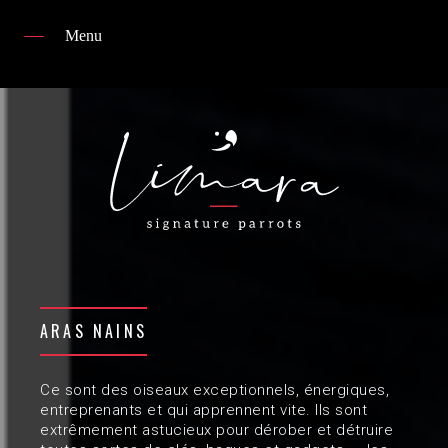
Menu
Home
centre d'élevage
Collection d'oiseaux
partenaires
news
FAQ
ARAS NAINS
contact
Ce sont des oiseaux exceptionnels, énergiques,
entreprenants et qui apprennent vite. Ils sont
extrêmement astucieux pour dérober et détruire