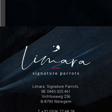
Limara. Signature Parrots.
BE 0440.325.461
Vichtseweg 256
B-8790 Waregem
T +32 (0)56 77 68 78