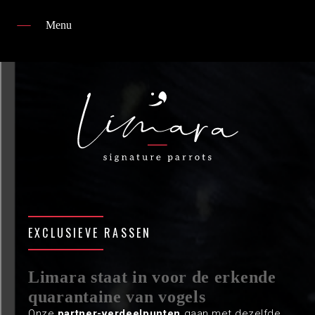
Menu
Home
Kwekerij
Collectie vogels
partners
news
FAQ
EXCLUSIEVE RASSEN
contact
Limara staat in voor de erkende
quarantaine van vogels
Onze
partner-verdeelpunten
gaan met dezelfde