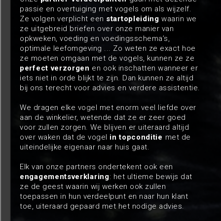
passie en overtuiging met vogels om als wijzelf.
Ze volgen verplicht een
startopleiding
waarin we
ze uitgebreid briefen over onze manier van
opkweken, voeding en voedingsschema’s,
optimale leefomgeving ... Zo weten ze exact hoe
ze moeten omgaan met de vogels, kunnen ze ze
perfect verzorgen
en ook inschatten wanneer er
iets niet in orde blijkt te zijn. Dan kunnen ze altijd
bij ons terecht voor advies en verdere assistentie.
We dragen elke vogel met enorm veel liefde over
aan de winkelier, wetende dat ze er zeer goed
voor zullen zorgen. We blijven er uiteraard altijd
over waken dat de vogel
in topconditie
met de
uiteindelijke eigenaar naar huis gaat.
Elk van onze partners ondertekent ook een
engagementsverklaring
: het ultieme bewijs dat
ze de geest waarin wij werken ook zullen
toepassen in hun verdeelpunt en naar hun klant
toe, uiteraard gepaard met het nodige advies.