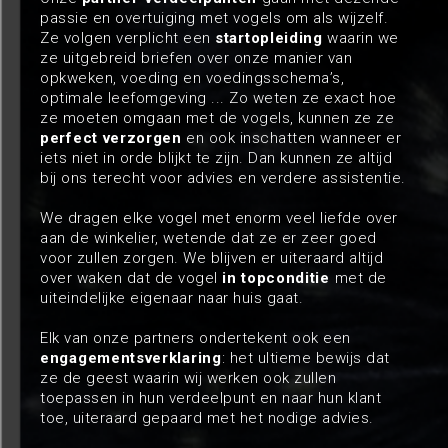
passie en overtuiging met vogels om als wijzelf.
Ze volgen verplicht een
startopleiding
waarin we
ze uitgebreid briefen over onze manier van
opkweken, voeding en voedingsschema’s,
optimale leefomgeving ... Zo weten ze exact hoe
ze moeten omgaan met de vogels, kunnen ze ze
perfect verzorgen
en ook inschatten wanneer er
iets niet in orde blijkt te zijn. Dan kunnen ze altijd
bij ons terecht voor advies en verdere assistentie.
We dragen elke vogel met enorm veel liefde over
aan de winkelier, wetende dat ze er zeer goed
voor zullen zorgen. We blijven er uiteraard altijd
over waken dat de vogel
in topconditie
met de
uiteindelijke eigenaar naar huis gaat.
Elk van onze partners ondertekent ook een
engagementsverklaring
: het ultieme bewijs dat
ze de geest waarin wij werken ook zullen
toepassen in hun verdeelpunt en naar hun klant
toe, uiteraard gepaard met het nodige advies.