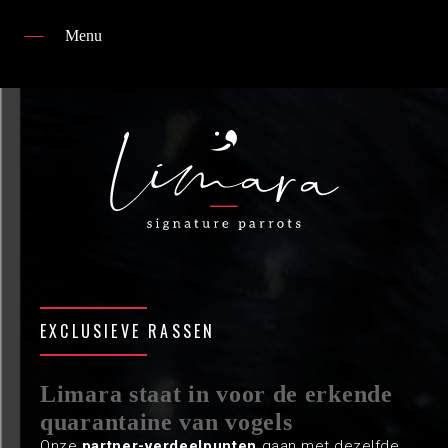
Menu
Home
Kwekerij
Collectie vogels
partners
news
FAQ
EXCLUSIEVE RASSEN
contact
Limara staat in voor de erkende
quarantaine van vogels
Onze
partner-verdeelpunten
gaan met dezelfde