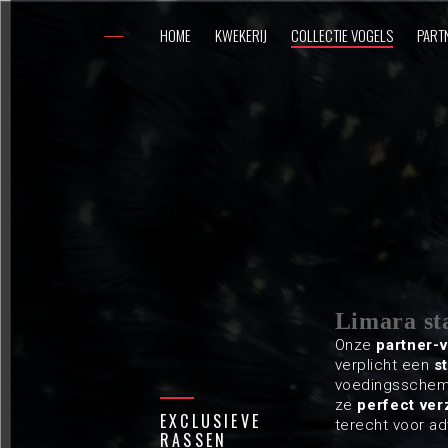
HOME
KWEKERIJ
COLLECTIE VOGELS
PART
Limara sta
Onze
partner-
verplicht een
s
voedingsschema
ze
perfect ve
EXCLUSIEVE
terecht voor ad
RASSEN