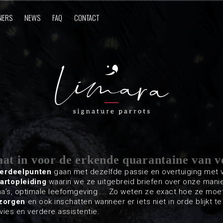
NERS
NEWS
FAQ
CONTACT
at in voor de erkende quarantaine van v
verdeelpunten
gaan met dezelfde passie en overtuiging met v
tartopleiding
waarin we ze uitgebreid briefen over onze mani
’s, optimale leefomgeving ... Zo weten ze exact hoe ze mo
rzorgen
en ook inschatten wanneer er iets niet in orde blijkt te 
vies en verdere assistentie.